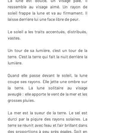
La lune est douce, un visage pâle, il 
ressemble au visage aimé. Un rayon de 
soleil frappe la lune et va au firmament. Il 
laisse derrière lui une face libre de peur. 
Le soleil a les traits accentués, distribués, 
vastes.
Un tour de sa lumière, c’est un tour de la 
terre. C’est la terre qui fait la nuit derrière la 
lumière.
Quand elle passe devant le soleil, la lune 
coupe ses rayons. Elle jette une ombre sur 
la terre. La lune solitaire au visage 
aveuglé : elle apporte le vent de la mer et les 
grosses pluies.
La mer est la sueur de la terre. Le sel est 
durci par la piqure des rayons solaires. La 
terre se réunit avec l’eau et l’air brillant dans 
des proportions à peu près égales. Soit en 